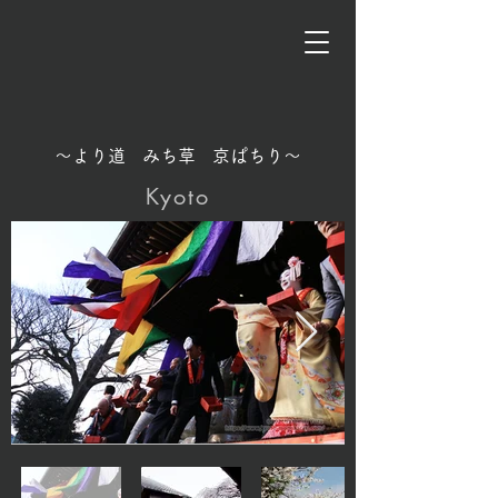
〜より道 みち草 京ぱちり〜
Kyoto